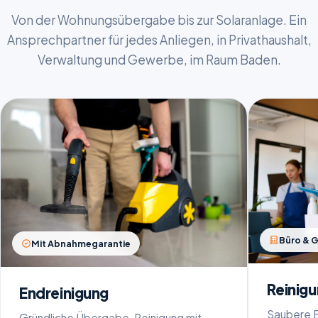
Von der Wohnungsübergabe bis zur Solaranlage. Ein
Ansprechpartner für jedes Anliegen, in Privathaushalt,
Verwaltung und Gewerbe, im Raum Baden.
Büro & 
Mit Abnahmegarantie
Reinig
Endreinigung
Saubere 
Gründliche Übergabe-Reinigung mit