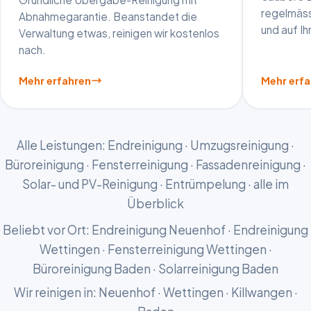
regelmäss
Abnahmegarantie. Beanstandet die
und auf I
Verwaltung etwas, reinigen wir kostenlos
nach.
Mehr erfahren
Mehr erf
Alle Leistungen:
Endreinigung
·
Umzugsreinigung
·
Büroreinigung
·
Fensterreinigung
·
Fassadenreinigung
·
Solar- und PV-Reinigung
·
Entrümpelung
·
alle im
Überblick
Beliebt vor Ort:
Endreinigung Neuenhof
·
Endreinigung
Wettingen
·
Fensterreinigung Wettingen
·
Büroreinigung Baden
·
Solarreinigung Baden
Wir reinigen in:
Neuenhof
·
Wettingen
·
Killwangen
·